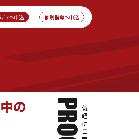
ｽﾀﾃﾞｨへ申込
個別指導へ申込
討中の