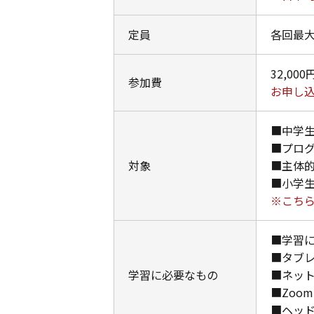
定員
各回最大
32,00
参加費
お申し込
■中学
■プロ
対象
■主体
■小学
※こち
■学習
■タブ
学習に必要なもの
■ネッ
■Zoo
■ヘッ