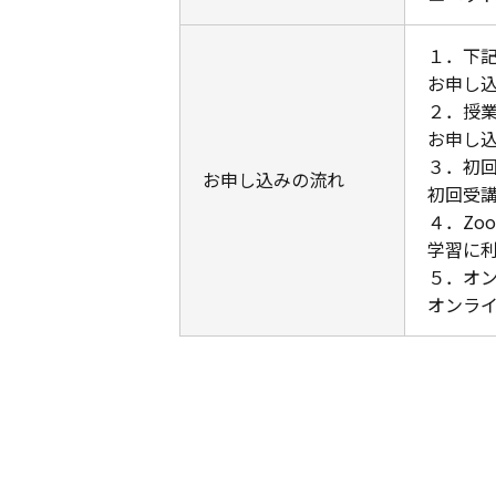
１．下
お申し
２．授
お申し
３．初
お申し込みの流れ
初回受
４．Zo
学習に利
５．オ
オンライ