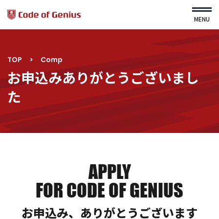
MENU
TOP
>
Comp
HOME
About Us
お申込みありがとうございまし
運営会社
Service
た
ニュース
コース・カリキュラム
よくある質問
すてむくらぶ（園児対象）
利用規約
プライバシーポリシー
サイトマップ
APPLY
FOR CODE OF GENIUS
コース一覧
ｾﾙﾌスタディ詳細
お申込み、ありがとうございます