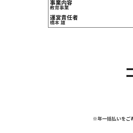
事業内容
教育事業
運営責任者
橋本 雄
設立年月
2002年7月9日
資本金
5000万円
本社
〒153-0043 東京都目黒区東山3-15-
問い合わせ先
電話：050-3138-2090
メール：info@codeofgenius.net
定休日
日曜・祝日
価格
4,400円（月額払い）／44,000円（
※年一括払いをご希
支払いの時期
注文は24時間受け付けております