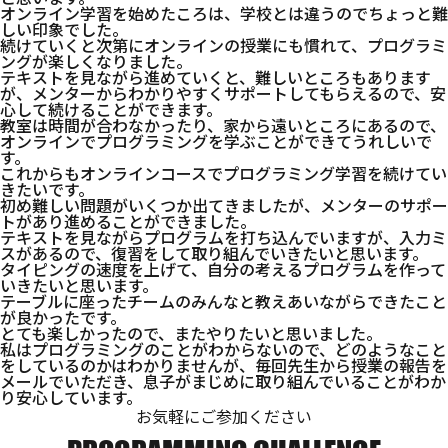
オンライン学習を始めたころは、学校とは違うのでちょっと難
しい印象でした。
続けていくと次第にオンラインの授業にも慣れて、プログラミ
ングが楽しくなりました。
テキストを見ながら進めていくと、難しいところもあります
が、メンターからわかりやすくサポートしてもらえるので、安
心して続けることができます。
教室は時間が合わなかったり、家から遠いところにあるので、
オンラインでプログラミングを学ぶことができてうれしいで
す。
これからもオンラインコースでプログラミング学習を続けてい
きたいです。
初め難しい問題がいくつか出てきましたが、メンターのサポー
トがあり進めることができました。
テキストを見ながらプログラムを打ち込んでいますが、入力ミ
スがあるので、復習をして取り組んでいきたいと思います。
タイピングの速度を上げて、自分の考えるプログラムを作って
いきたいと思います。
テーブルに座ったチームのみんなと教えあいながらできたこと
が良かったです。
とても楽しかったので、またやりたいと思いました。
私はプログラミングのことがわからないので、どのようなこと
をしているのかはわかりませんが、毎回先生から授業の報告を
メールでいただき、息子がまじめに取り組んでいることがわか
り安心しています。
お気軽にご参加ください