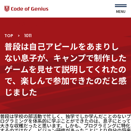
MENU
TOP
>
1011
HOME
About Us
普段は自己アピールをあまりし
運営会社
Service
ない息子が、キャンプで制作した
ニュース
コース・カリキュラム
ゲームを見せて説明してくれたの
よくある質問
すてむくらぶ（園児対象）
利用規約
で、楽しんで参加できたのだと感
プライバシーポリシー
じました
サイトマップ
普段は学校の部活動で忙しく、独学でしか学んだことのないプ
ログラミングを体系的に学ぶことができたのは、息子にとって
コース一覧
ｾﾙﾌスタディ詳細
大きな収穫だったと思います。しかも、プログラミングに特化
するのではなく、ビジョン研修があったことにより自分の将来