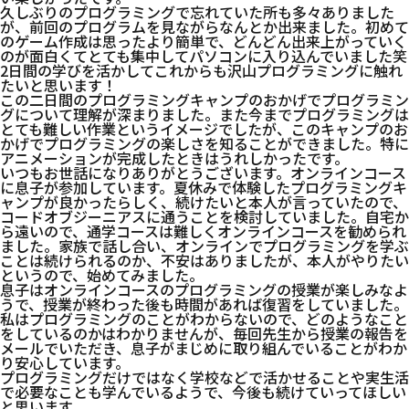
久しぶりのプログラミングで忘れていた所も多々ありました
が、前回のプログラムを見ながらなんとか出来ました。初めて
のゲーム作成は思ったより簡単で、どんどん出来上がっていく
のが面白くてとても集中してパソコンに入り込んでいました笑
2日間の学びを活かしてこれからも沢山プログラミングに触れ
たいと思います！
この二日間のプログラミングキャンプのおかげでプログラミン
グについて理解が深まりました。また今までプログラミングは
とても難しい作業というイメージでしたが、このキャンプのお
かげでプログラミングの楽しさを知ることができました。特に
アニメーションが完成したときはうれしかったです。
いつもお世話になりありがとうございます。オンラインコース
に息子が参加しています。夏休みで体験したプログラミングキ
ャンプが良かったらしく、続けたいと本人が言っていたので、
コードオブジーニアスに通うことを検討していました。自宅か
ら遠いので、通学コースは難しくオンラインコースを勧められ
ました。家族で話し合い、オンラインでプログラミングを学ぶ
ことは続けられるのか、不安はありましたが、本人がやりたい
というので、始めてみました。
息子はオンラインコースのプログラミングの授業が楽しみなよ
うで、授業が終わった後も時間があれば復習をしていました。
私はプログラミングのことがわからないので、どのようなこと
をしているのかはわかりませんが、毎回先生から授業の報告を
メールでいただき、息子がまじめに取り組んでいることがわか
り安心しています。
プログラミングだけではなく学校などで活かせることや実生活
で必要なことも学んでいるようで、今後も続けていってほしい
と思います。