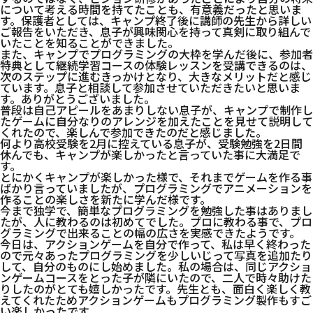
について考える時間を持てたことも、有意義だったと思いま
す。保護者としては、キャンプ終了後に講師の先生から詳しい
ご報告をいただき、息子が興味関心を持って真剣に取り組んで
いたことを知ることができました。
また、キャンプでプログラミングの大枠を学んだ後に、参加者
特典として継続学習コースの体験レッスンを受講できるのは、
次のステップに進むきっかけとなり、大きなメリットだと感じ
ています。息子と相談して参加させていただきたいと思いま
す。ありがとうございました。
普段は自己アピールをあまりしない息子が、キャンプで制作し
たゲームに自分なりのアレンジを加えたことを見せて説明して
くれたので、楽しんで参加できたのだと感じました。
何より高校受験を2月に控えている息子が、受験勉強を2日間
休んでも、キャンプが楽しかったと言っていた事に大満足で
す。
とにかくキャンプが楽しかった様で、それまでゲームを作る事
ばかり言っていましたが、プログラミングでアニメーションを
作ることの楽しさを新たに学んだ様です。
今まで独学で、簡単なプログラミングを勉強した事はありまし
たが、人に教わるのは初めてでした。プロに教わる事で、プロ
グラミングで出来ることの幅の広さを実感できたようです。
今日は、アクションゲームを自分で作って、私は早く終わった
ので元々あったプログラミングを少しいじって写真を追加たり
して、自分のものにし始めました。私の場合は、同じアクショ
ンゲームコースをとった子が隣にいたので、二人で時々助けた
りしたのがとても嬉しかったです。先生とも、面白く楽しく教
えてくれたためアクションゲームもプログラミング製作もすご
い楽しかったです。