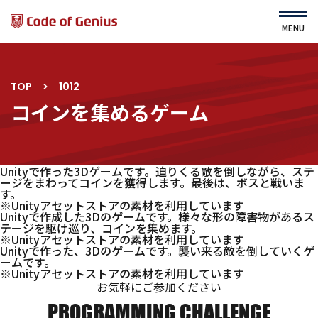
MENU
TOP
>
1012
HOME
About Us
コインを集めるゲーム
運営会社
Service
ニュース
コース・カリキュラム
よくある質問
Unityで作った3Dゲームです。迫りくる敵を倒しながら、ステ
すてむくらぶ（園児対象）
ージをまわってコインを獲得します。最後は、ボスと戦いま
利用規約
す。
※Unityアセットストアの素材を利用しています
プライバシーポリシー
Unityで作成した3Dのゲームです。様々な形の障害物があるス
テージを駆け巡り、コインを集めます。
サイトマップ
※Unityアセットストアの素材を利用しています
Unityで作った、3Dのゲームです。襲い来る敵を倒していくゲ
ームです。
※Unityアセットストアの素材を利用しています
お気軽にご参加ください
コース一覧
ｾﾙﾌスタディ詳細
PROGRAMMING CHALLENGE