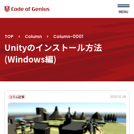
MENU
TOP
>
Column
>
Column-0001
HOME
About Us
Unityのインストール方法
運営会社
Service
(Windows編)
ニュース
コース・カリキュラム
よくある質問
すてむくらぶ（園児対象）
利用規約
プライバシーポリシー
2020.01.08
サイトマップ
コラム記事
コース一覧
ｾﾙﾌスタディ詳細