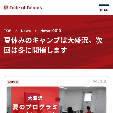
MENU
TOP
>
News
>
News-0010
HOME
About Us
夏休みのキャンプは大盛況。次
運営会社
Service
回は冬に開催します
ニュース
コース・カリキュラム
よくある質問
すてむくらぶ（園児対象）
利用規約
プライバシーポリシー
2022.09.27
サイトマップ
お知らせ
コース一覧
ｾﾙﾌスタディ詳細