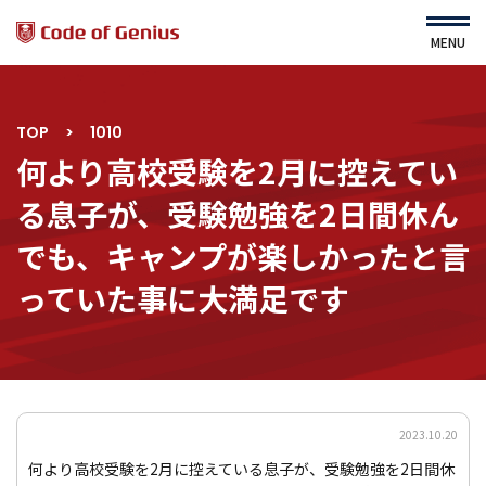
MENU
TOP
>
1010
HOME
About Us
何より高校受験を2月に控えてい
運営会社
Service
る息子が、受験勉強を2日間休ん
ニュース
コース・カリキュラム
でも、キャンプが楽しかったと言
よくある質問
すてむくらぶ（園児対象）
利用規約
っていた事に大満足です
プライバシーポリシー
サイトマップ
2023.10.20
コース一覧
ｾﾙﾌスタディ詳細
何より高校受験を2月に控えている息子が、受験勉強を2日間休